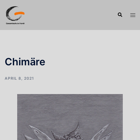
Zum
Inhalt
Suche
Men
springen
ums
Chimäre
APRIL 8, 2021