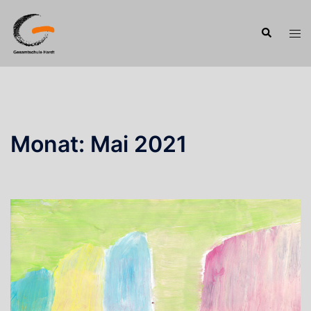
Zum
Inhalt
Suche
Men
springen
ums
Monat:
Mai 2021