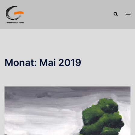
Zum
Inhalt
Suche
Men
springen
ums
Monat:
Mai 2019